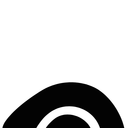
Tamraght
a partire da
€
80
/notte
EXPLORAR
¿Listo para surfear?
Descubre todas las casas de surf en Marocco y reserva tu viaje.
EXPLORAR MAROCCO