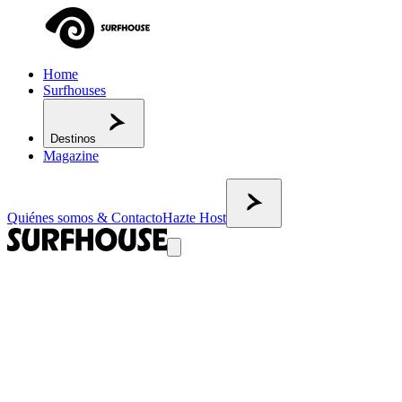
Home
Surfhouses
Destinos
Magazine
Quiénes somos & Contacto
Hazte Host
VOLVER AL MAGAZINE
Surf en verano: la guía para quienes
quieren empezar (y hacerlo bien)
Surf en verano para principiantes: los mejores destinos son Canarias
(Las Palmas, Lajares, Adeje), Norte de Portugal (Figueira da Foz,