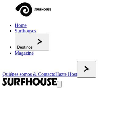
Home
Surfhouses
Destinos
Magazine
Quiénes somos & Contacto
Hazte Host
VOLVER AL MAGAZINE
Surf en primavera: dónde ir cuando las olas
Surf en primavera: los mejores destinos entre abril y junio son Portu
Quick info