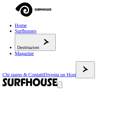
Home
Surfhouses
Destinazioni
Magazine
Chi siamo & Contatti
Diventa un Host
Tutte le surf house
35
strutture disponibili
FILTRI